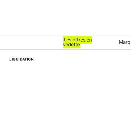
Les offres en
Marq
vedette
Passer au contenu
LIQUIDATION