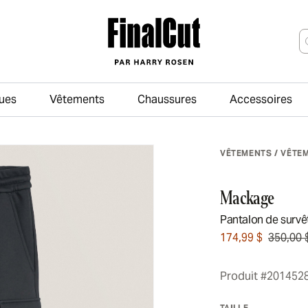
ues
Vêtements
Chaussures
Accessoires
Passer au contenu principal
VÊTEMENTS
/
VÊTE
Mackage
Pantalon de survê
174,99 $
350,00 
Produit #201452
TAILLE