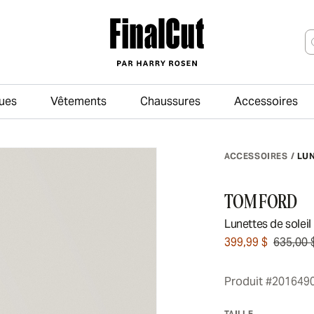
ues
Vêtements
Chaussures
Accessoires
Passer au contenu principal
ACCESSOIRES
/
LU
TOM FORD
Lunettes de soleil
399,99 $
635,00 
Produit #201649
TAILLE