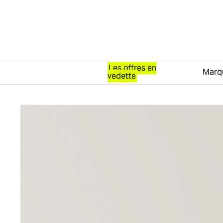
Les offres en
Marq
vedette
Passer au contenu