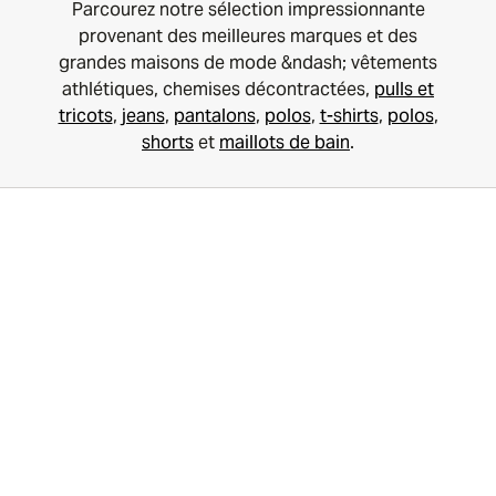
Parcourez notre sélection impressionnante
provenant des meilleures marques et des
grandes maisons de mode &ndash; vêtements
athlétiques, chemises décontractées,
pulls et
tricots
,
jeans
,
pantalons
,
polos
,
t-shirts
,
polos
,
shorts
et
maillots de bain
.