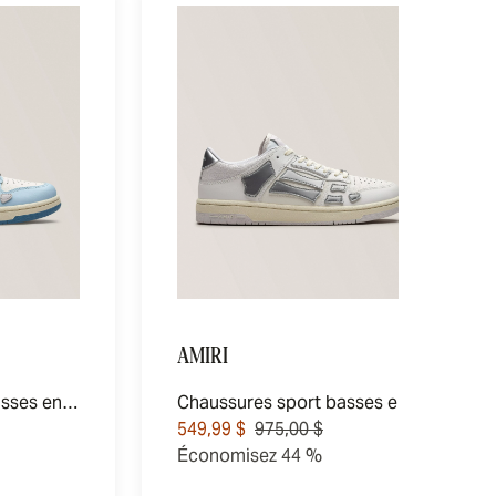
AMIRI
Chaussures sport basses en cuir bicolore Skel
Chaussures sport basses en cuir métallique Skel
549,99 $
975,00 $
Économisez 44 %