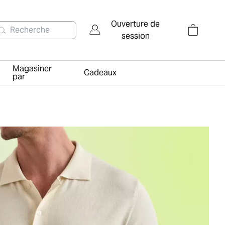
Ouverture de
Recherche
session
Magasiner
Cadeaux
par
n
quelette et une semelle en caoutchouc bicolore
e en tricot crème à manches courtes et à boutons, assortie 