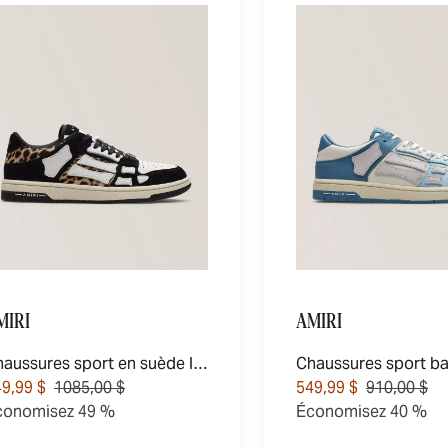
MIRI
AMIRI
Chaussures sport en suède léopard Skel
9,99 $
1085,00 $
549,99 $
910,00 $
conomisez 49 %
Économisez 40 %