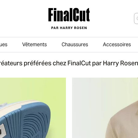
ues
Vêtements
Chaussures
Accessoires
Passer au contenu principal
réateurs préférées chez FinalCut par Harry Rose
s empiècements en cuir perforé, des appliqués en forme de s
Un homme portant une chemis