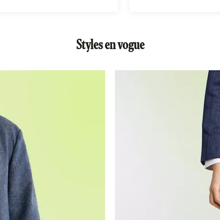
Styles en vogue
 chemise foncée à boutons et à un pantalon blanc
un homme portant pantalons