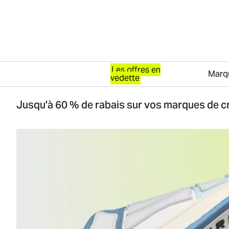
Les offres en
Marq
vedette
Passer au contenu
Jusqu'à 60 % de rabais sur vos marques de c
Espadrille Amiri dans un coloris bleu et blanc, avec de