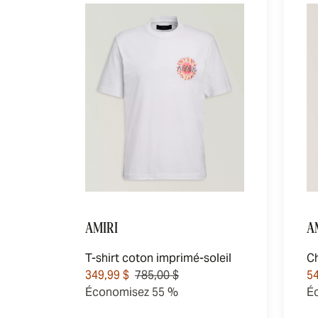
AMIRI
A
T-shirt coton imprimé-soleil
349,99 $
785,00 $
54
Économisez 55 %
É