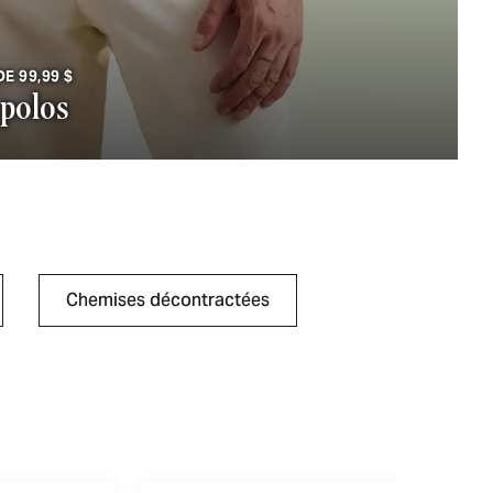
E 99,99 $
 polos
Chemises décontractées